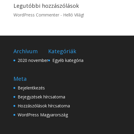
Legutóbbi hozzászólások
WordPress Commenter
-
Helló Világ!
Archívum
Kategóriák
2020 november
Egyéb kategória
Meta
Bejelentkezés
Bejegyzések hírcsatorna
Hozzászólások hírcsatorna
WordPress Magyarország